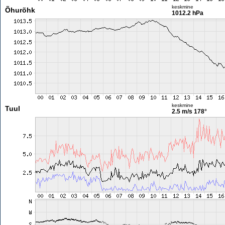
keskmine
Õhurõhk
1012.2 hPa
keskmine
Tuul
2.5 m/s
178°