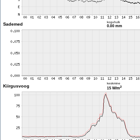
koguhulk
Sademed
0.00 mm
keskmine
Kiirgusvoog
2
15 W/m