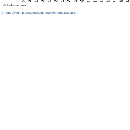
<< Eelmine päev
©
Tartu Ülikool
,
füüsika instituut
,
keskkonnafüüsika labor