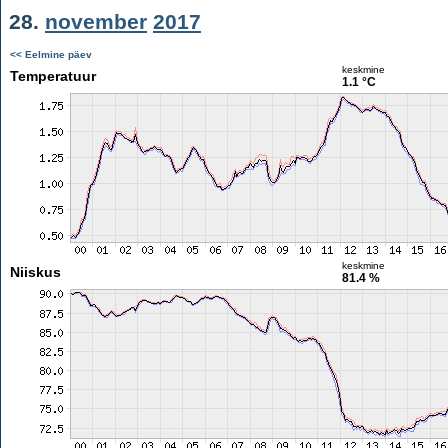
28.
november
2017
<< Eelmine päev
keskmine
Temperatuur
1.1 °C
keskmine
Niiskus
81.4 %