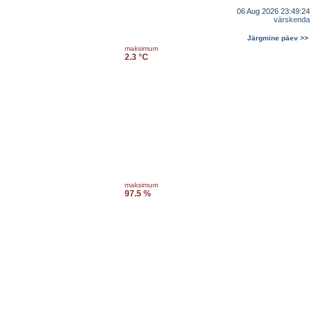
06 Aug 2026 23:49:24
värskenda
Järgmine päev >>
maksimum
2.3 °C
maksimum
97.5 %