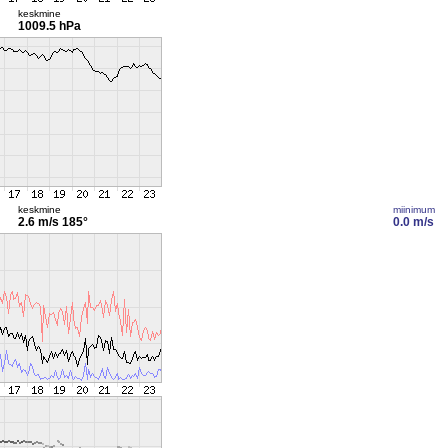
keskmine
1009.5 hPa
keskmine
miinimum
2.6 m/s
185°
0.0 m/s