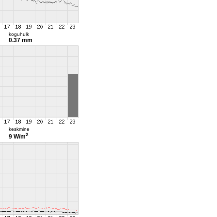
koguhulk
0.37 mm
keskmine
2
9 W/m