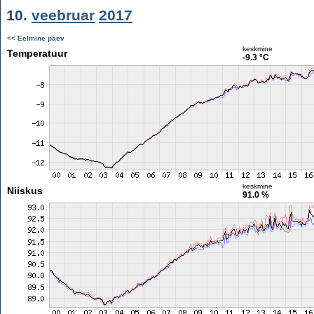
10.
veebruar
2017
<< Eelmine päev
keskmine
Temperatuur
-9.3 °C
keskmine
Niiskus
91.0 %