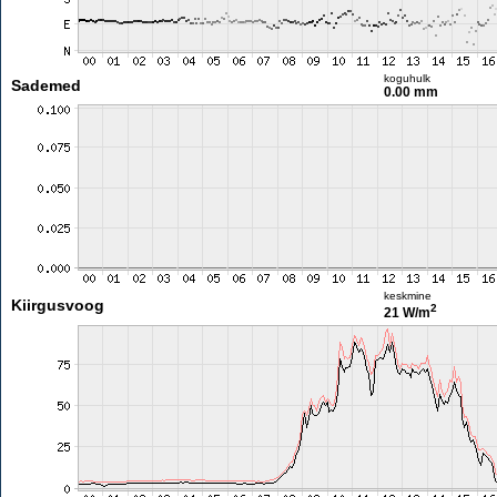
koguhulk
Sademed
0.00 mm
keskmine
Kiirgusvoog
2
21 W/m