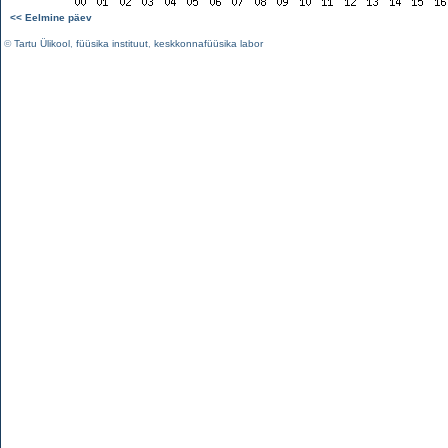
<< Eelmine päev
©
Tartu Ülikool
,
füüsika instituut
,
keskkonnafüüsika labor