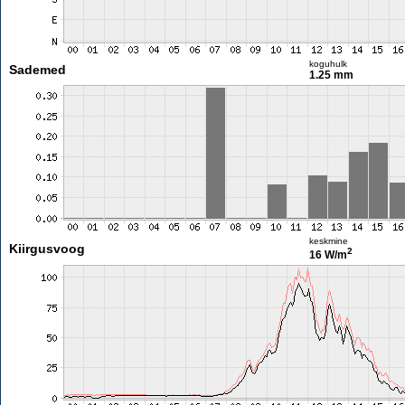
koguhulk
Sademed
1.25 mm
keskmine
Kiirgusvoog
2
16 W/m