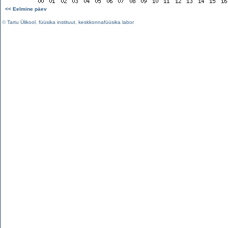
<< Eelmine päev
©
Tartu Ülikool
,
füüsika instituut
,
keskkonnafüüsika labor