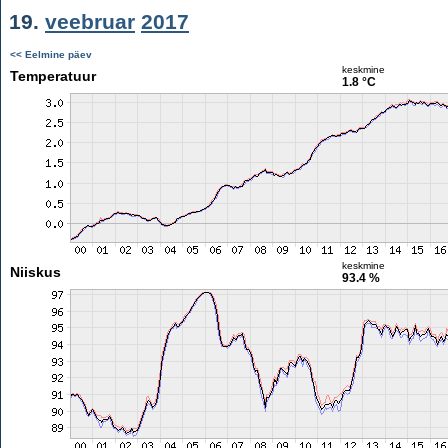
19.
veebruar
2017
<< Eelmine päev
keskmine
Temperatuur
1.8 °C
keskmine
Niiskus
93.4 %