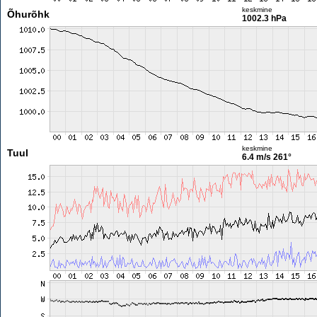
keskmine
Õhurõhk
1002.3 hPa
keskmine
Tuul
6.4 m/s
261°