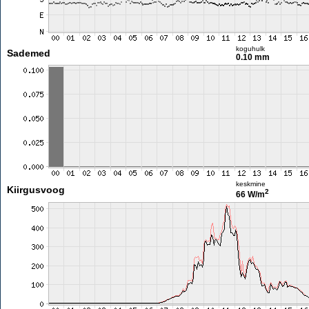
koguhulk
Sademed
0.10 mm
keskmine
Kiirgusvoog
2
66 W/m