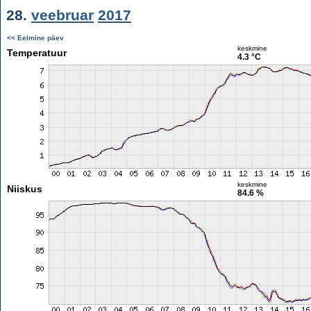
28.
veebruar
2017
<< Eelmine päev
keskmine
Temperatuur
4.3 °C
keskmine
Niiskus
84.6 %