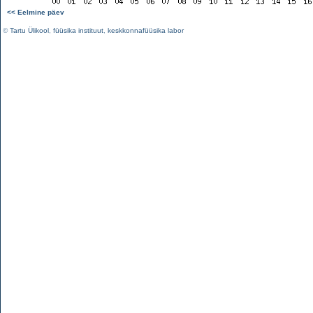
<< Eelmine päev
©
Tartu Ülikool
,
füüsika instituut
,
keskkonnafüüsika labor