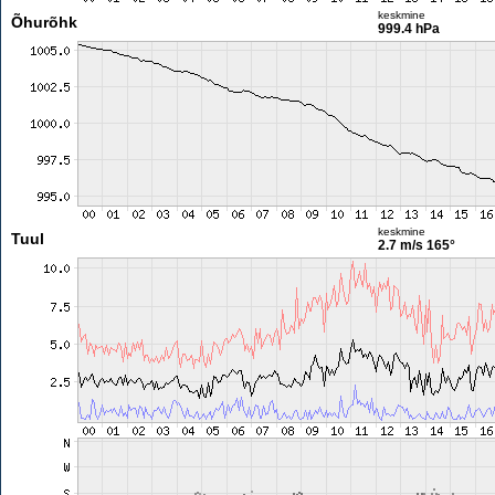
keskmine
Õhurõhk
999.4 hPa
keskmine
Tuul
2.7 m/s
165°