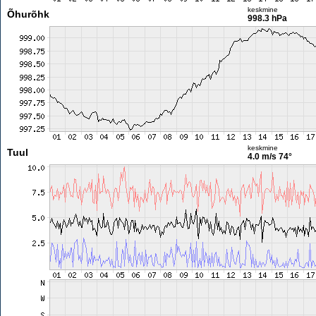
keskmine
Õhurõhk
998.3 hPa
keskmine
Tuul
4.0 m/s
74°