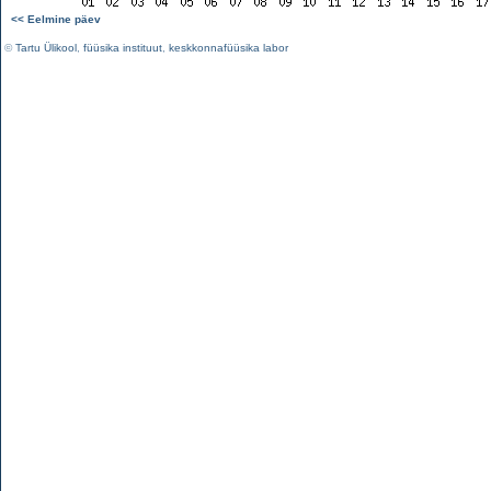
<< Eelmine päev
©
Tartu Ülikool
,
füüsika instituut
,
keskkonnafüüsika labor