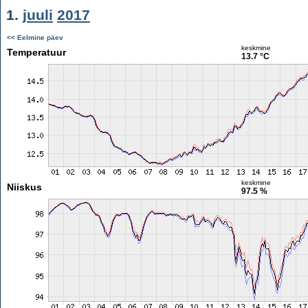
1.
juuli
2017
<< Eelmine päev
keskmine
Temperatuur
13.7 °C
keskmine
Niiskus
97.5 %