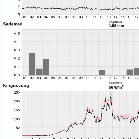
koguhulk
Sademed
1.98 mm
keskmine
Kiirgusvoog
2
56 W/m