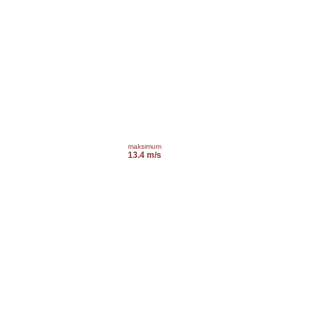
maksimum
13.4 m/s