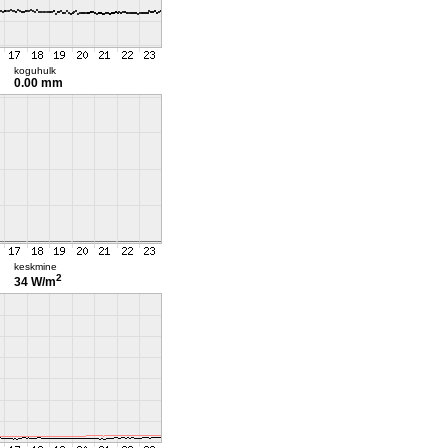
koguhulk
0.00 mm
keskmine
2
34 W/m