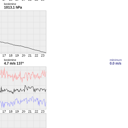
keskmine
1013.1 hPa
keskmine
miinimum
4.7 m/s
137°
0.0 m/s