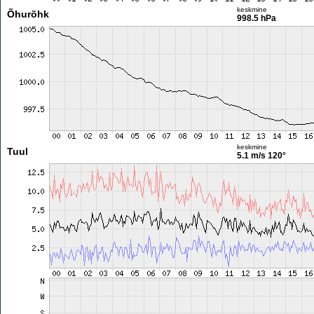
keskmine
Õhurõhk
998.5 hPa
keskmine
Tuul
5.1 m/s
120°