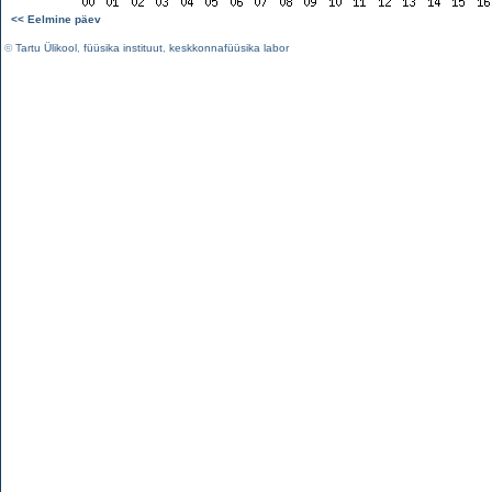
<< Eelmine päev
©
Tartu Ülikool
,
füüsika instituut
,
keskkonnafüüsika labor