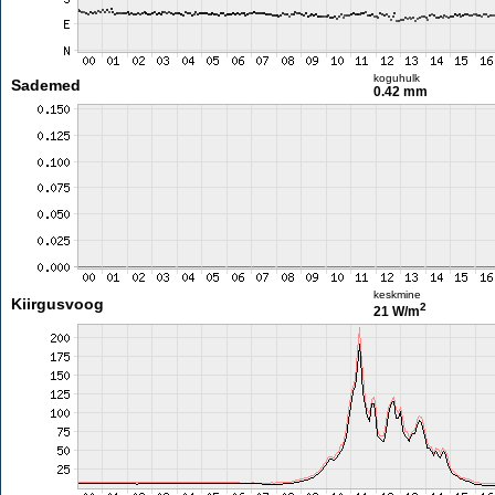
koguhulk
Sademed
0.42 mm
keskmine
Kiirgusvoog
2
21 W/m