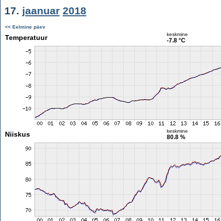
17.
jaanuar
2018
<< Eelmine päev
keskmine
Temperatuur
-7.8 °C
keskmine
Niiskus
80.8 %