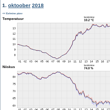
1.
oktoober
2018
<< Eelmine päev
keskmine
Temperatuur
10.2 °C
keskmine
Niiskus
74.0 %