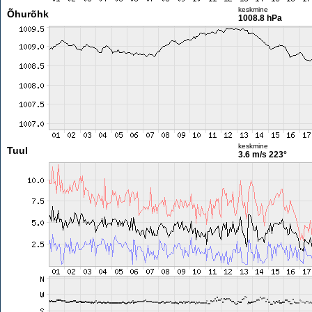
keskmine
Õhurõhk
1008.8 hPa
keskmine
Tuul
3.6 m/s
223°