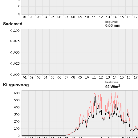
koguhulk
Sademed
0.00 mm
keskmine
Kiirgusvoog
2
92 W/m