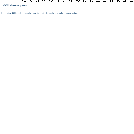
<< Eelmine päev
©
Tartu Ülikool
,
füüsika instituut
,
keskkonnafüüsika labor