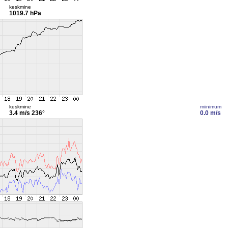
keskmine
1019.7 hPa
keskmine
miinimum
3.4 m/s
236°
0.0 m/s