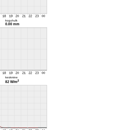
koguhulk
0.00 mm
keskmine
2
82 W/m