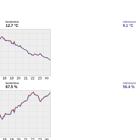
keskmine
miinimum
12.7 °C
9.1 °C
keskmine
miinimum
67.5 %
56.4 %