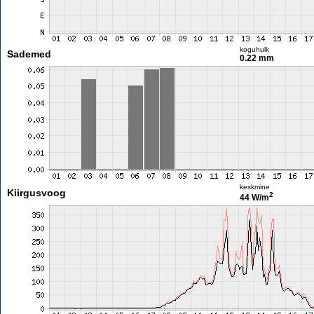
koguhulk
Sademed
0.22 mm
keskmine
Kiirgusvoog
2
44 W/m