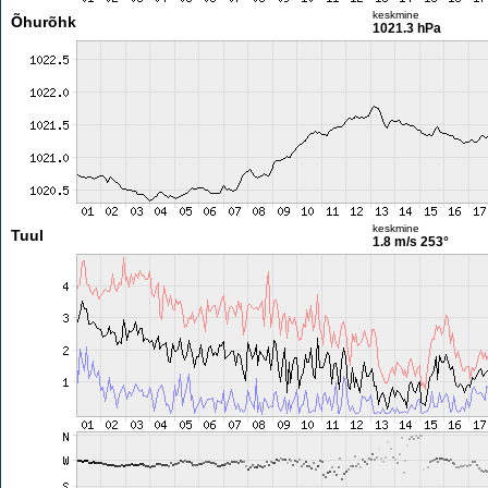
keskmine
Õhurõhk
1021.3 hPa
keskmine
Tuul
1.8 m/s
253°