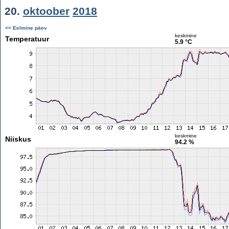
20.
oktoober
2018
<< Eelmine päev
keskmine
Temperatuur
5.9 °C
keskmine
Niiskus
94.2 %