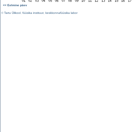
<< Eelmine päev
©
Tartu Ülikool
,
füüsika instituut
,
keskkonnafüüsika labor