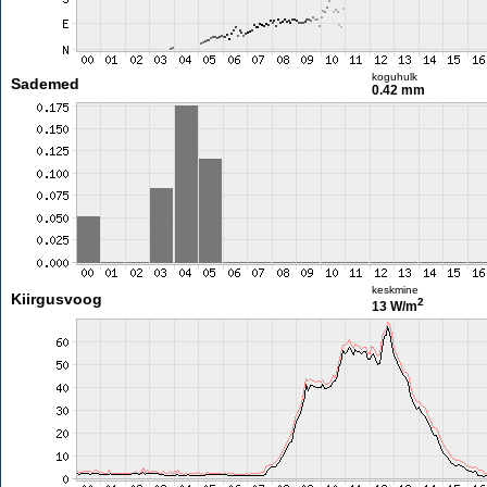
koguhulk
Sademed
0.42 mm
keskmine
Kiirgusvoog
2
13 W/m