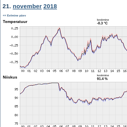
21.
november
2018
<< Eelmine päev
keskmine
Temperatuur
-0.3 °C
keskmine
Niiskus
91.4 %