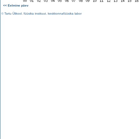
<< Eelmine päev
©
Tartu Ülikool
,
füüsika instituut
,
keskkonnafüüsika labor