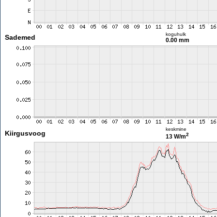
koguhulk
Sademed
0.00 mm
keskmine
Kiirgusvoog
2
13 W/m