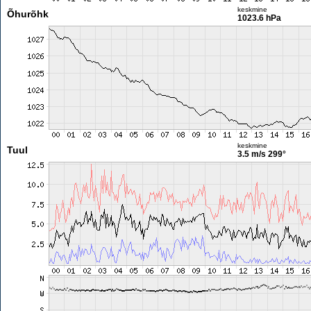
keskmine
Õhurõhk
1023.6 hPa
keskmine
Tuul
3.5 m/s
299°