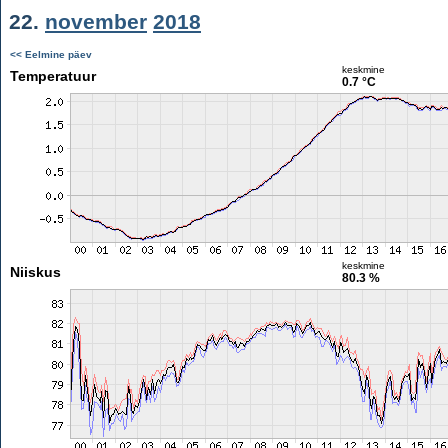
22.
november
2018
<< Eelmine päev
keskmine
Temperatuur
0.7 °C
keskmine
Niiskus
80.3 %