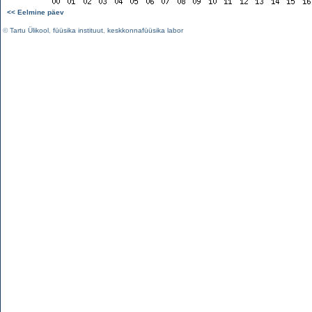
<< Eelmine päev
©
Tartu Ülikool
,
füüsika instituut
,
keskkonnafüüsika labor