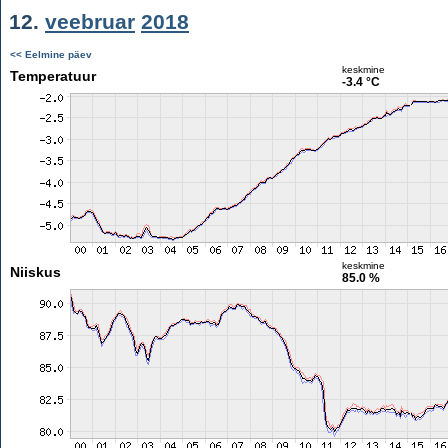
12.
veebruar
2018
<< Eelmine päev
keskmine
Temperatuur
-3.4 °C
keskmine
Niiskus
85.0 %