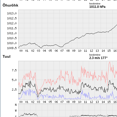
keskmine
Õhurõhk
1011.0 hPa
keskmine
Tuul
2.3 m/s
177°