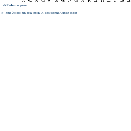
<< Eelmine päev
©
Tartu Ülikool
,
füüsika instituut
,
keskkonnafüüsika labor