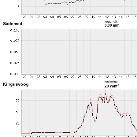
koguhulk
Sademed
0.00 mm
keskmine
Kiirgusvoog
2
20 W/m