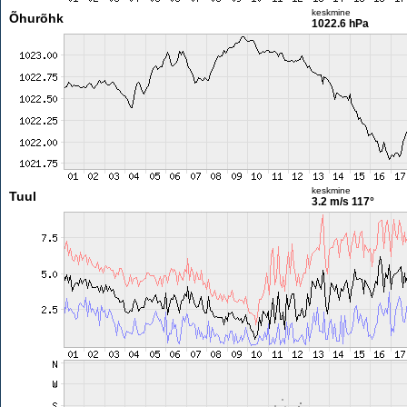
keskmine
Õhurõhk
1022.6 hPa
keskmine
Tuul
3.2 m/s
117°