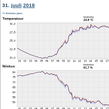
31.
juuli
2018
<< Eelmine päev
keskmine
Temperatuur
24.9 °C
keskmine
Niiskus
61.7 %