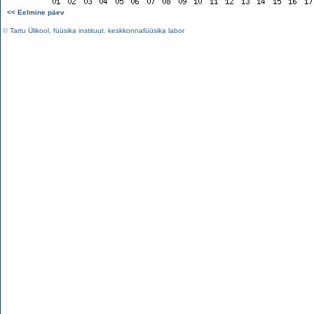
<< Eelmine päev
©
Tartu Ülikool
,
füüsika instituut
,
keskkonnafüüsika labor