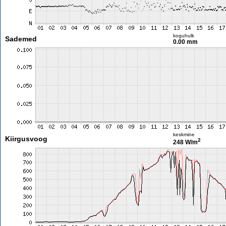
koguhulk
Sademed
0.00 mm
keskmine
Kiirgusvoog
2
248 W/m