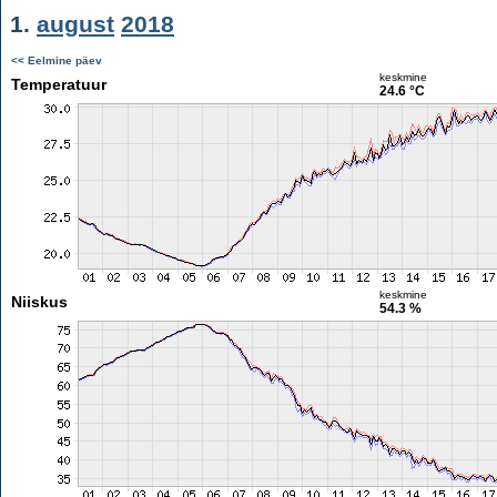
1.
august
2018
<< Eelmine päev
keskmine
Temperatuur
24.6 °C
keskmine
Niiskus
54.3 %