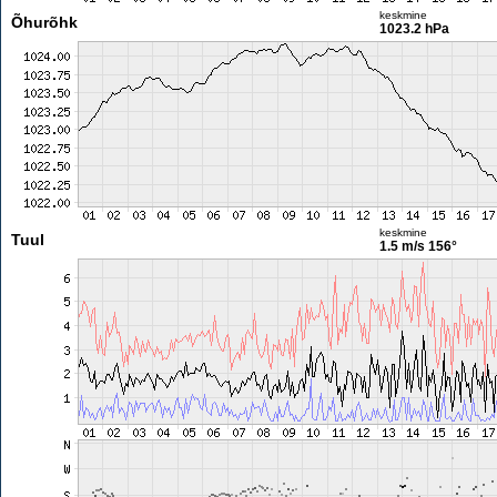
keskmine
Õhurõhk
1023.2 hPa
keskmine
Tuul
1.5 m/s
156°