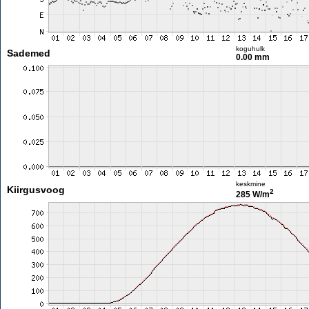
koguhulk
Sademed
0.00 mm
keskmine
Kiirgusvoog
2
285 W/m