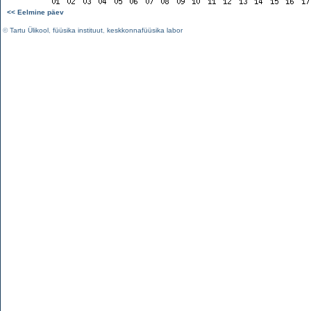
<< Eelmine päev
©
Tartu Ülikool
,
füüsika instituut
,
keskkonnafüüsika labor