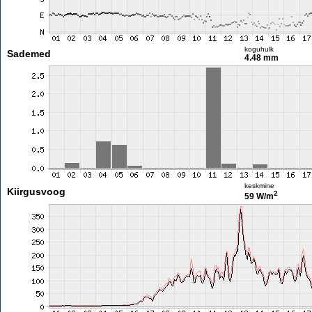
koguhulk
Sademed
4.48 mm
keskmine
Kiirgusvoog
2
59 W/m