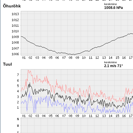
keskmine
Õhurõhk
1008.6 hPa
keskmine
Tuul
2.1 m/s
71°