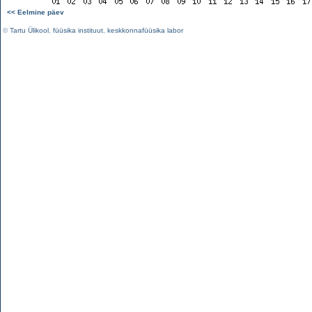
<< Eelmine päev
©
Tartu Ülikool
,
füüsika instituut
,
keskkonnafüüsika labor