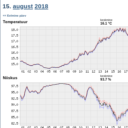
15.
august
2018
<< Eelmine päev
keskmine
Temperatuur
16.1 °C
keskmine
Niiskus
93.7 %