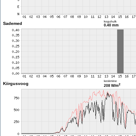
koguhulk
Sademed
0.40 mm
keskmine
Kiirgusvoog
2
208 W/m