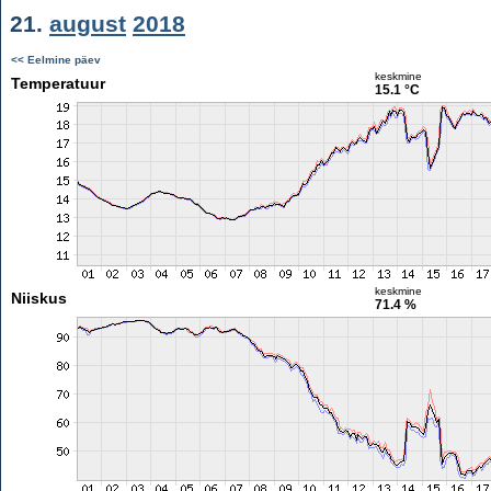
21.
august
2018
<< Eelmine päev
keskmine
Temperatuur
15.1 °C
keskmine
Niiskus
71.4 %