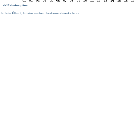
<< Eelmine päev
©
Tartu Ülikool
,
füüsika instituut
,
keskkonnafüüsika labor