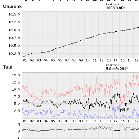
keskmine
Õhurõhk
1008.3 hPa
keskmine
Tuul
5.0 m/s
291°