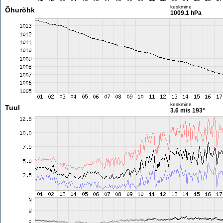
keskmine
Õhurõhk
1009.1 hPa
keskmine
Tuul
3.6 m/s
193°