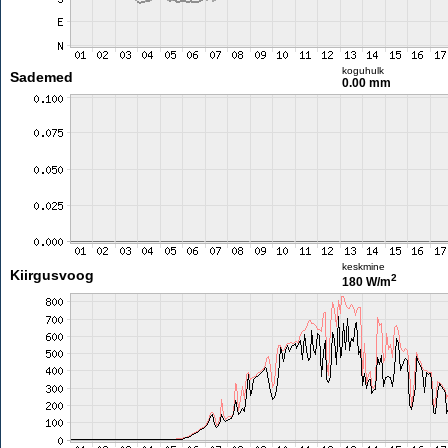
koguhulk
Sademed
0.00 mm
keskmine
Kiirgusvoog
2
180 W/m