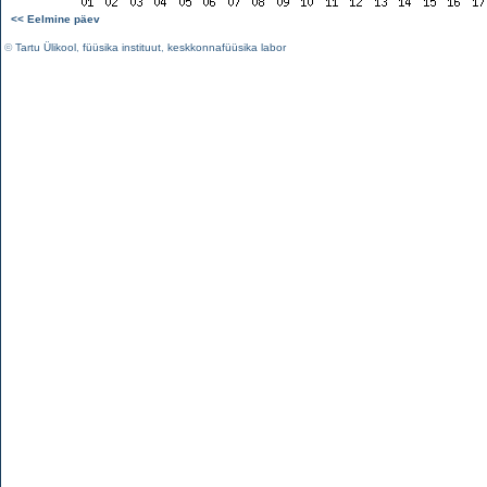
<< Eelmine päev
©
Tartu Ülikool
,
füüsika instituut
,
keskkonnafüüsika labor