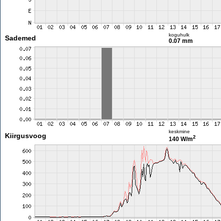
koguhulk
Sademed
0.07 mm
keskmine
Kiirgusvoog
2
140 W/m