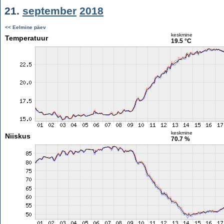
21.
september
2018
<< Eelmine päev
keskmine
Temperatuur
19.5 °C
keskmine
Niiskus
70.7 %