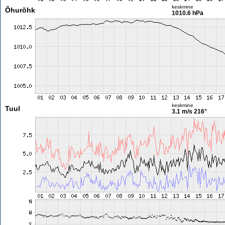
keskmine
Õhurõhk
1010.6 hPa
keskmine
Tuul
3.1 m/s
216°