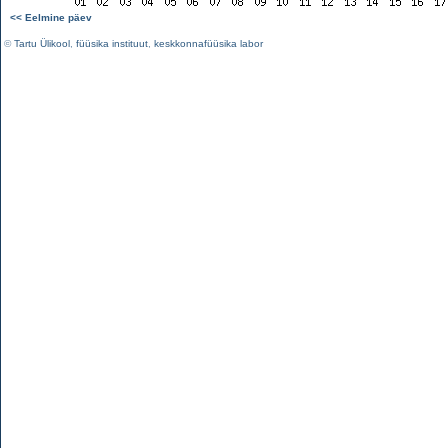
<< Eelmine päev
©
Tartu Ülikool
,
füüsika instituut
,
keskkonnafüüsika labor