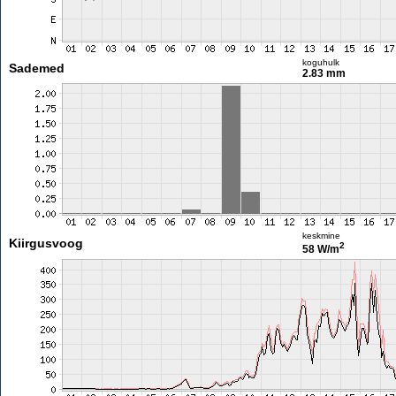
koguhulk
Sademed
2.83 mm
keskmine
Kiirgusvoog
2
58 W/m