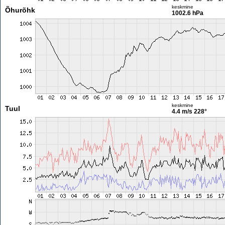
keskmine
Õhurõhk
1002.6 hPa
keskmine
Tuul
4.4 m/s
228°