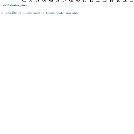
<< Eelmine päev
©
Tartu Ülikool
,
füüsika instituut
,
keskkonnafüüsika labor