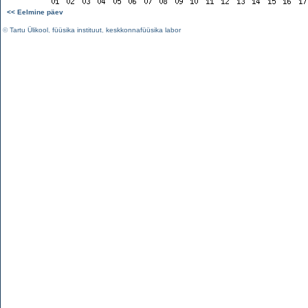
<< Eelmine päev
©
Tartu Ülikool
,
füüsika instituut
,
keskkonnafüüsika labor