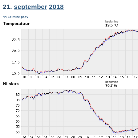
21.
september
2018
<< Eelmine päev
keskmine
Temperatuur
19.5 °C
keskmine
Niiskus
70.7 %