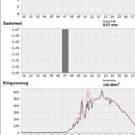
koguhulk
Sademed
0.07 mm
keskmine
Kiirgusvoog
2
140 W/m