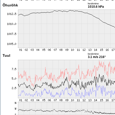
keskmine
Õhurõhk
1010.6 hPa
keskmine
Tuul
3.1 m/s
216°