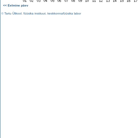
<< Eelmine päev
©
Tartu Ülikool
,
füüsika instituut
,
keskkonnafüüsika labor