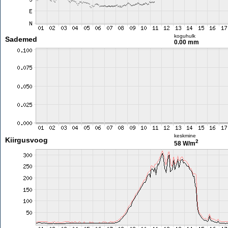
koguhulk
Sademed
0.00 mm
keskmine
Kiirgusvoog
2
58 W/m