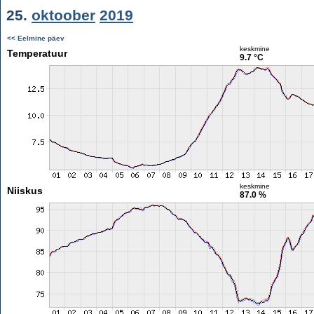
25.
oktoober
2019
<< Eelmine päev
keskmine
Temperatuur
9.7 °C
keskmine
Niiskus
87.0 %