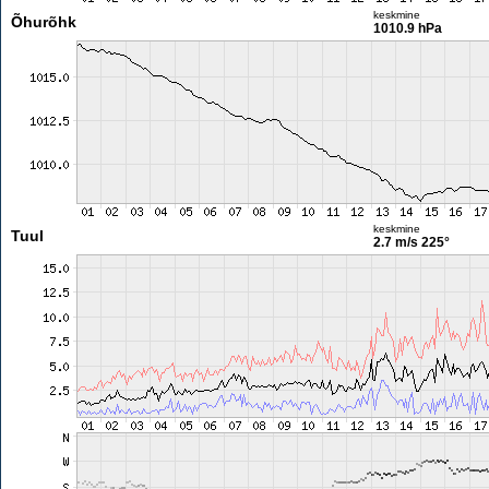
keskmine
Õhurõhk
1010.9 hPa
keskmine
Tuul
2.7 m/s
225°