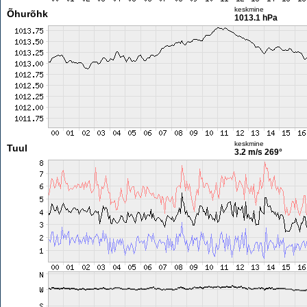
keskmine
Õhurõhk
1013.1 hPa
keskmine
Tuul
3.2 m/s
269°