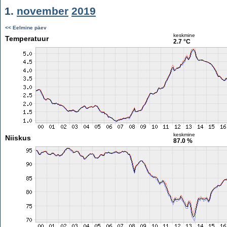
1.
november
2019
<< Eelmine päev
keskmine
Temperatuur
2.7 °C
keskmine
Niiskus
87.0 %