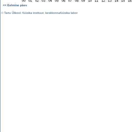
<< Eelmine päev
©
Tartu Ülikool
,
füüsika instituut
,
keskkonnafüüsika labor