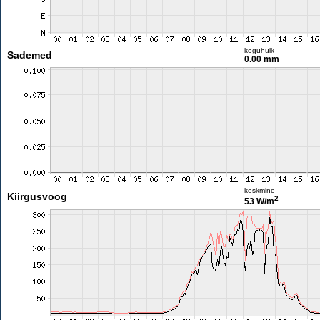
koguhulk
Sademed
0.00 mm
keskmine
Kiirgusvoog
2
53 W/m