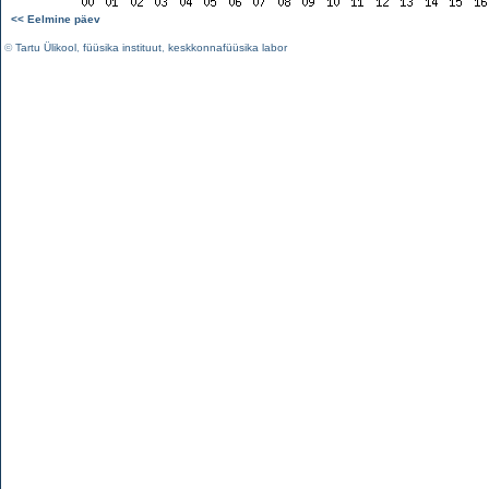
<< Eelmine päev
©
Tartu Ülikool
,
füüsika instituut
,
keskkonnafüüsika labor