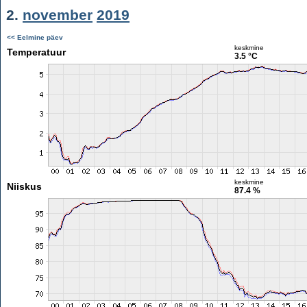
2.
november
2019
<< Eelmine päev
keskmine
Temperatuur
3.5 °C
keskmine
Niiskus
87.4 %