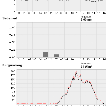
koguhulk
Sademed
3.60 mm
keskmine
Kiirgusvoog
2
34 W/m