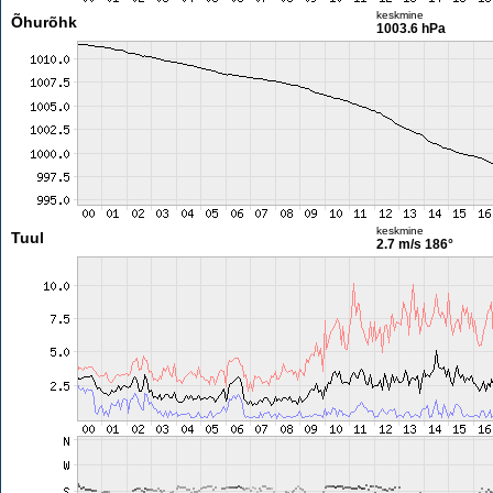
keskmine
Õhurõhk
1003.6 hPa
keskmine
Tuul
2.7 m/s
186°