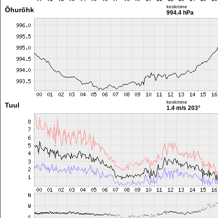
keskmine
Õhurõhk
994.4 hPa
keskmine
Tuul
1.4 m/s
203°