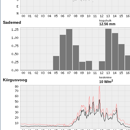
koguhulk
Sademed
12.56 mm
keskmine
Kiirgusvoog
2
10 W/m