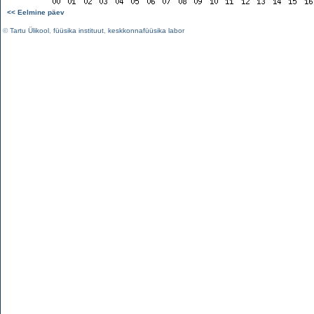
<< Eelmine päev
©
Tartu Ülikool
,
füüsika instituut
,
keskkonnafüüsika labor