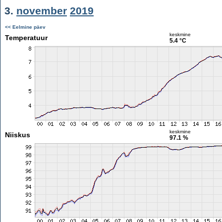
3.
november
2019
<< Eelmine päev
keskmine
Temperatuur
5.4 °C
keskmine
Niiskus
97.1 %