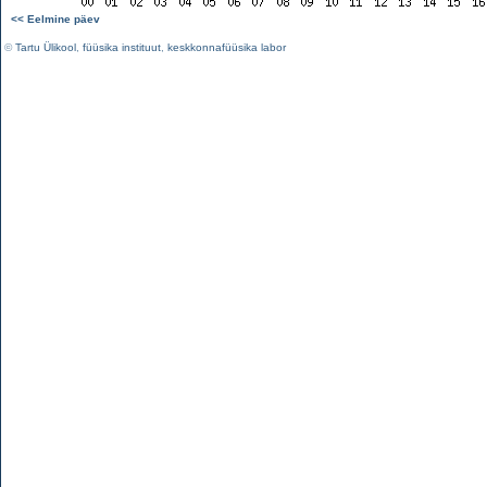
<< Eelmine päev
©
Tartu Ülikool
,
füüsika instituut
,
keskkonnafüüsika labor