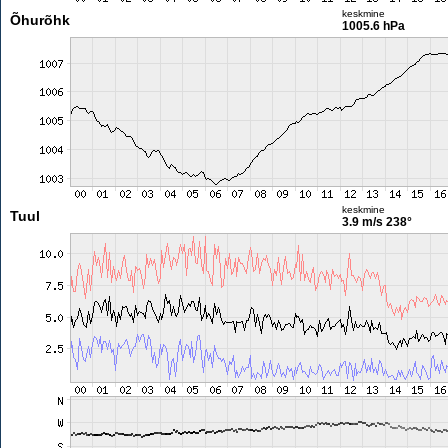
keskmine
Õhurõhk
1005.6 hPa
keskmine
Tuul
3.9 m/s
238°