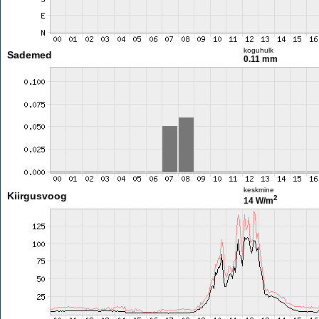
koguhulk
Sademed
0.11 mm
keskmine
Kiirgusvoog
2
14 W/m