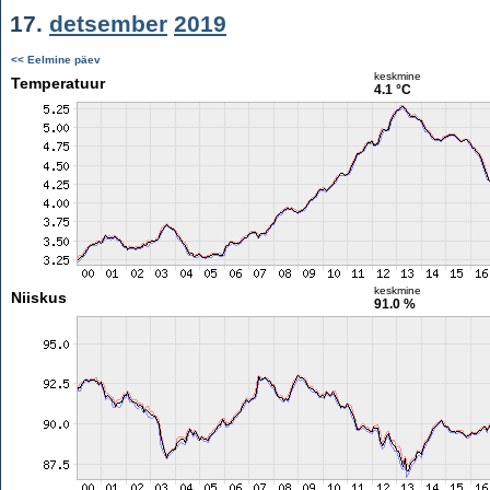
17.
detsember
2019
<< Eelmine päev
keskmine
Temperatuur
4.1 °C
keskmine
Niiskus
91.0 %