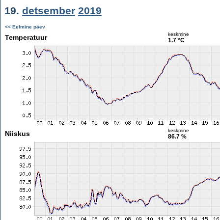
19.
detsember
2019
<< Eelmine päev
keskmine
Temperatuur
1.7 °C
keskmine
Niiskus
86.7 %