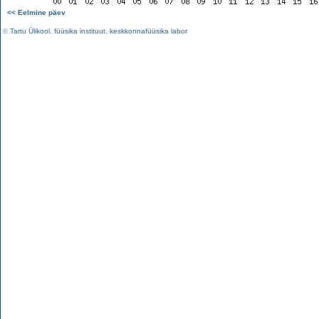
<< Eelmine päev
©
Tartu Ülikool
,
füüsika instituut
,
keskkonnafüüsika labor