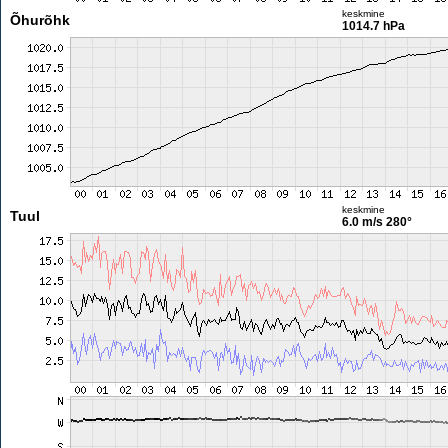
keskmine
Õhurõhk
1014.7 hPa
keskmine
Tuul
6.0 m/s
280°