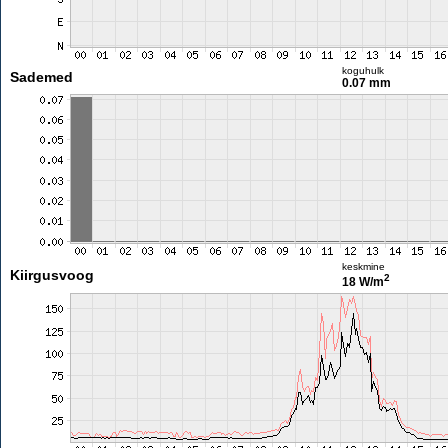
koguhulk
Sademed
0.07 mm
keskmine
Kiirgusvoog
2
18 W/m