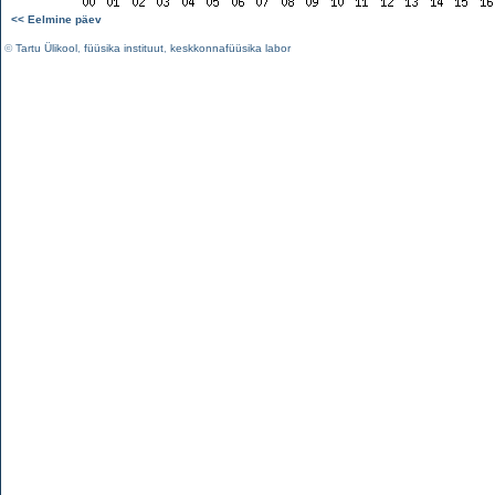
<< Eelmine päev
©
Tartu Ülikool
,
füüsika instituut
,
keskkonnafüüsika labor