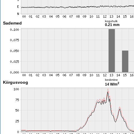
koguhulk
Sademed
0.21 mm
keskmine
Kiirgusvoog
2
14 W/m