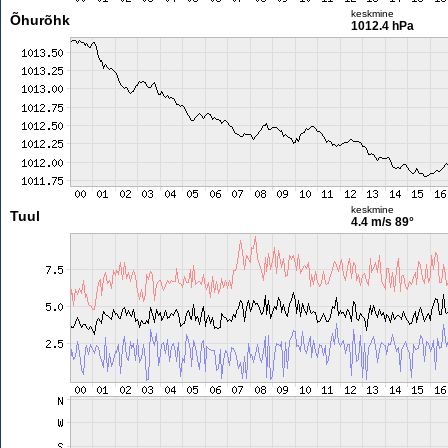
keskmine
Õhurõhk
1012.4 hPa
keskmine
Tuul
4.4 m/s
89°