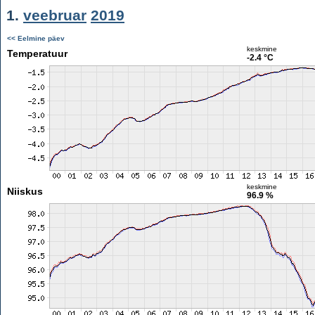
1.
veebruar
2019
<< Eelmine päev
keskmine
Temperatuur
-2.4 °C
keskmine
Niiskus
96.9 %