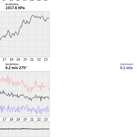
keskmine
1017.6 hPa
keskmine
miinimum
6.2 m/s
275°
0.1 m/s