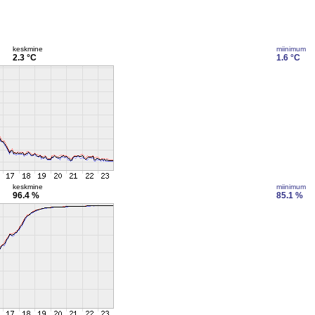
keskmine
miinimum
2.3 °C
1.6 °C
keskmine
miinimum
96.4 %
85.1 %