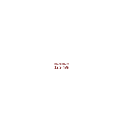
maksimum
12.9 m/s