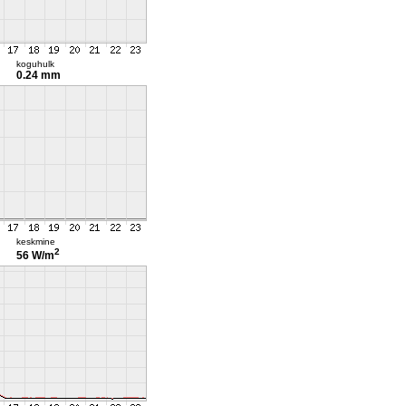
koguhulk
0.24 mm
keskmine
2
56 W/m