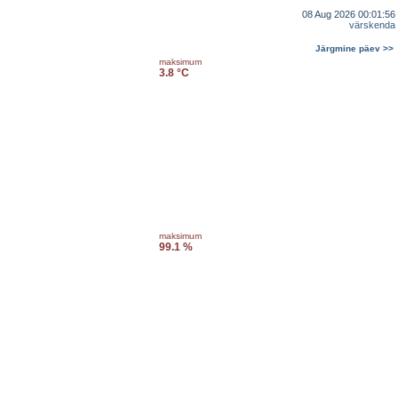
08 Aug 2026 00:01:56
värskenda
Järgmine päev >>
maksimum
3.8 °C
maksimum
99.1 %