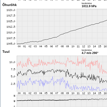
keskmine
Õhurõhk
1011.9 hPa
keskmine
Tuul
4.7 m/s
290°