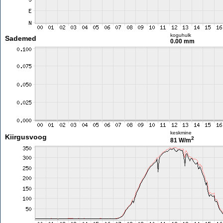
koguhulk
Sademed
0.00 mm
keskmine
Kiirgusvoog
2
81 W/m