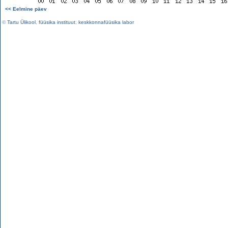
<< Eelmine päev
©
Tartu Ülikool
,
füüsika instituut
,
keskkonnafüüsika labor