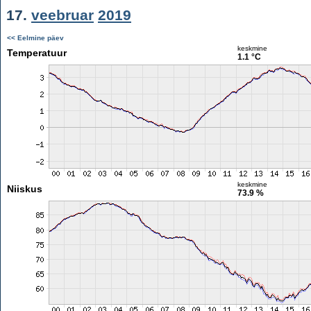
17.
veebruar
2019
<< Eelmine päev
keskmine
Temperatuur
1.1 °C
keskmine
Niiskus
73.9 %