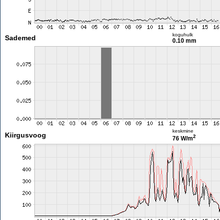
koguhulk
Sademed
0.10 mm
keskmine
Kiirgusvoog
2
76 W/m