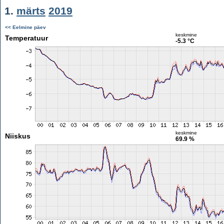
1.
märts
2019
<< Eelmine päev
keskmine
Temperatuur
-5.3 °C
keskmine
Niiskus
69.9 %