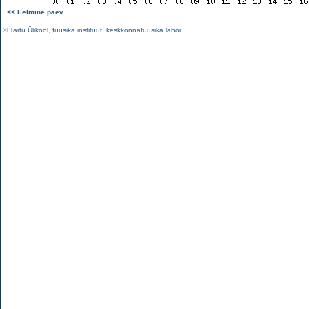
<< Eelmine päev
©
Tartu Ülikool
,
füüsika instituut
,
keskkonnafüüsika labor