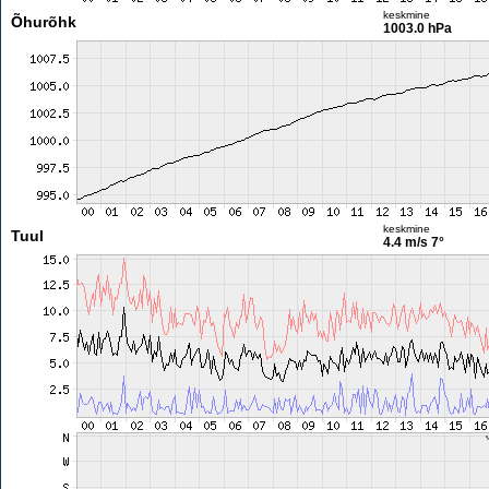
keskmine
Õhurõhk
1003.0 hPa
keskmine
Tuul
4.4 m/s
7°