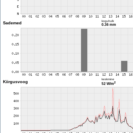
koguhulk
Sademed
0.36 mm
keskmine
Kiirgusvoog
2
52 W/m