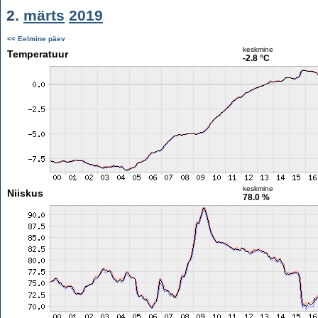
2.
märts
2019
<< Eelmine päev
keskmine
Temperatuur
-2.8 °C
keskmine
Niiskus
78.0 %