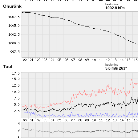
keskmine
Õhurõhk
1002.8 hPa
keskmine
Tuul
5.0 m/s
263°