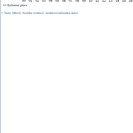
<< Eelmine päev
©
Tartu Ülikool
,
füüsika instituut
,
keskkonnafüüsika labor