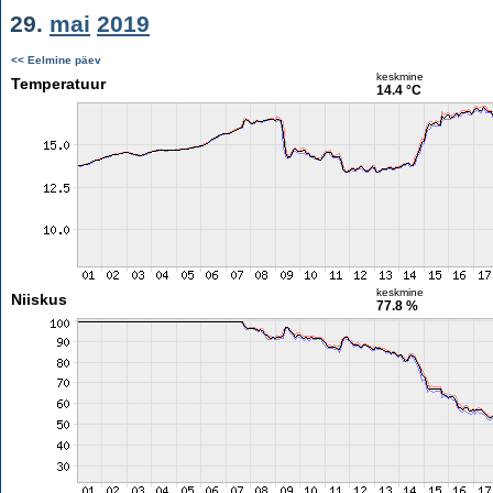
29.
mai
2019
<< Eelmine päev
keskmine
Temperatuur
14.4 °C
keskmine
Niiskus
77.8 %