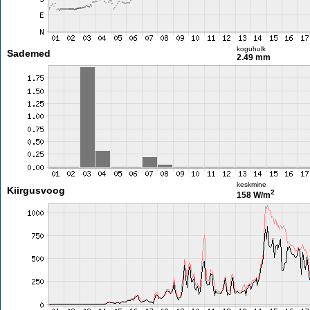
koguhulk
Sademed
2.49 mm
keskmine
Kiirgusvoog
2
158 W/m