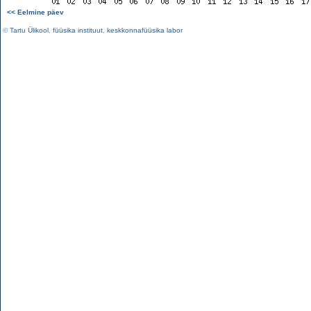
<< Eelmine päev
©
Tartu Ülikool
,
füüsika instituut
,
keskkonnafüüsika labor