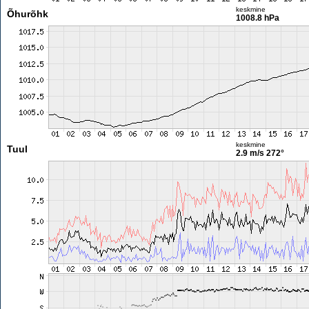
keskmine
Õhurõhk
1008.8 hPa
keskmine
Tuul
2.9 m/s
272°