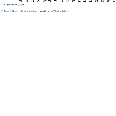
<< Eelmine päev
©
Tartu Ülikool
,
füüsika instituut
,
keskkonnafüüsika labor