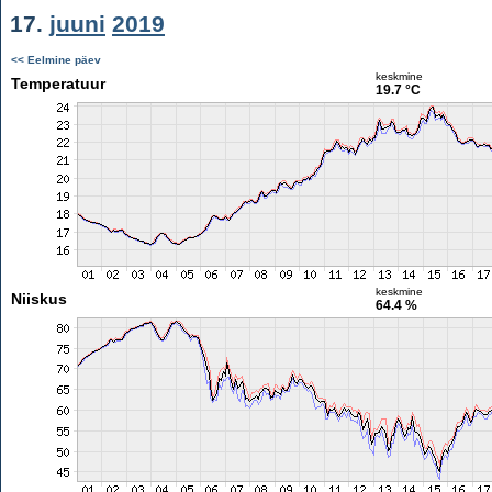
17.
juuni
2019
<< Eelmine päev
keskmine
Temperatuur
19.7 °C
keskmine
Niiskus
64.4 %