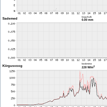
koguhulk
Sademed
0.00 mm
keskmine
Kiirgusvoog
2
228 W/m