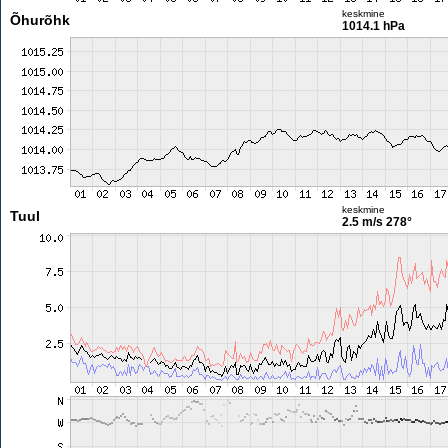
keskmine
Õhurõhk
1014.1 hPa
keskmine
Tuul
2.5 m/s
278°