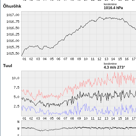
keskmine
Õhurõhk
1016.4 hPa
keskmine
Tuul
4.3 m/s
273°