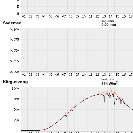
koguhulk
Sademed
0.00 mm
keskmine
Kiirgusvoog
2
354 W/m