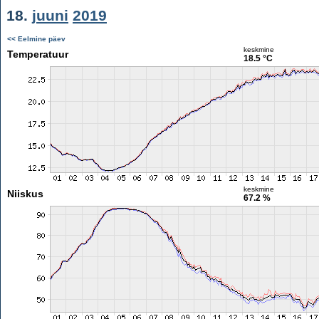
18.
juuni
2019
<< Eelmine päev
keskmine
Temperatuur
18.5 °C
keskmine
Niiskus
67.2 %