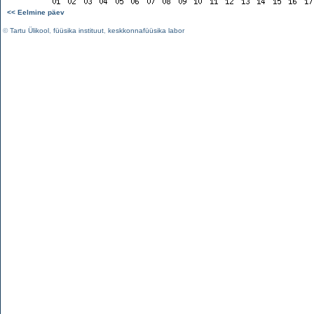
<< Eelmine päev
©
Tartu Ülikool
,
füüsika instituut
,
keskkonnafüüsika labor