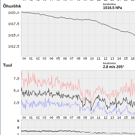
keskmine
Õhurõhk
1016.5 hPa
keskmine
Tuul
2.8 m/s
205°