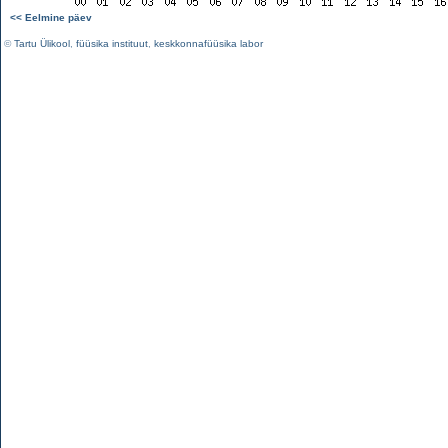
<< Eelmine päev
©
Tartu Ülikool
,
füüsika instituut
,
keskkonnafüüsika labor