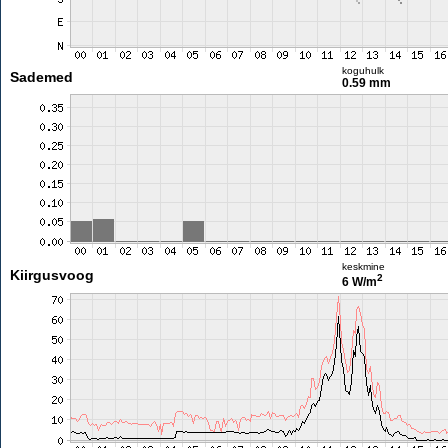
koguhulk
Sademed
0.59 mm
keskmine
Kiirgusvoog
2
6 W/m