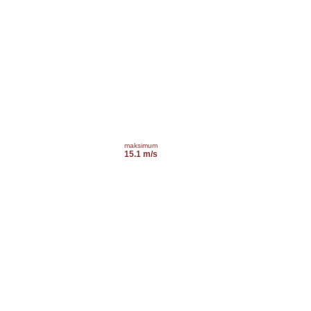
maksimum
15.1 m/s