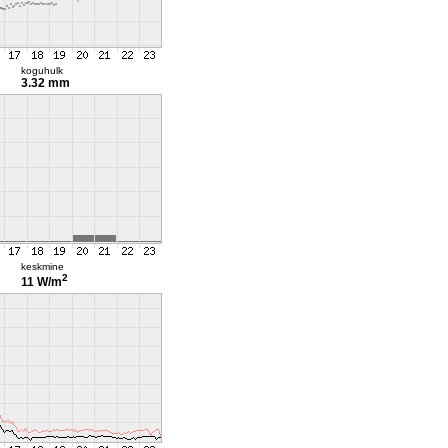
koguhulk
3.32 mm
keskmine
2
11 W/m