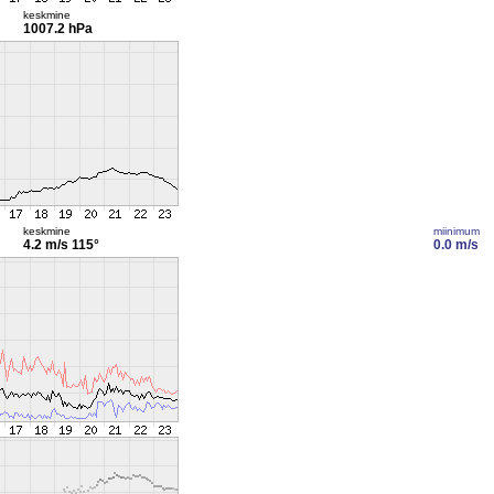
keskmine
1007.2 hPa
keskmine
miinimum
4.2 m/s
115°
0.0 m/s