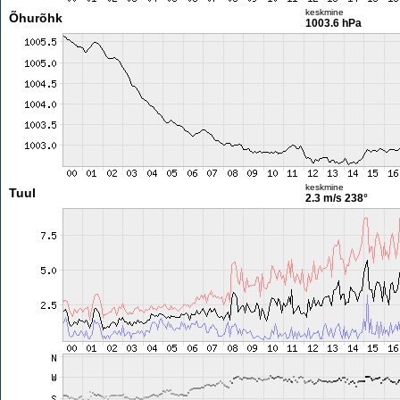
keskmine
Õhurõhk
1003.6 hPa
keskmine
Tuul
2.3 m/s
238°