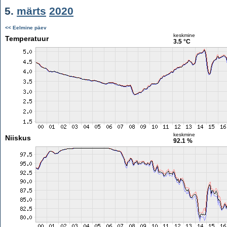
5.
märts
2020
<< Eelmine päev
keskmine
Temperatuur
3.5 °C
keskmine
Niiskus
92.1 %