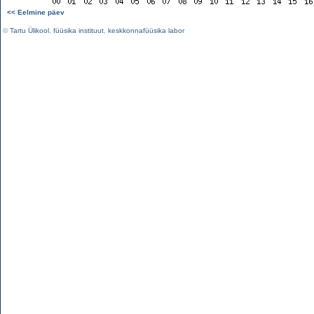
<< Eelmine päev
©
Tartu Ülikool
,
füüsika instituut
,
keskkonnafüüsika labor