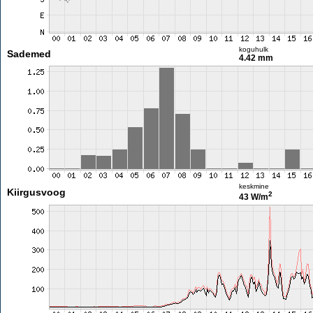
koguhulk
Sademed
4.42 mm
keskmine
Kiirgusvoog
2
43 W/m