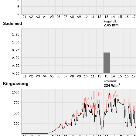
koguhulk
Sademed
2.45 mm
keskmine
Kiirgusvoog
2
224 W/m