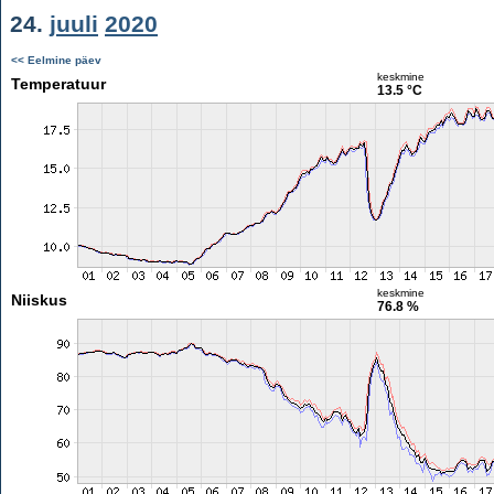
24.
juuli
2020
<< Eelmine päev
keskmine
Temperatuur
13.5 °C
keskmine
Niiskus
76.8 %