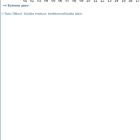
<< Eelmine päev
©
Tartu Ülikool
,
füüsika instituut
,
keskkonnafüüsika labor