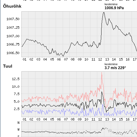
keskmine
Õhurõhk
1006.9 hPa
keskmine
Tuul
3.7 m/s
229°