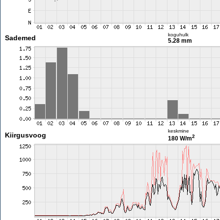
koguhulk
Sademed
5.28 mm
keskmine
Kiirgusvoog
2
180 W/m