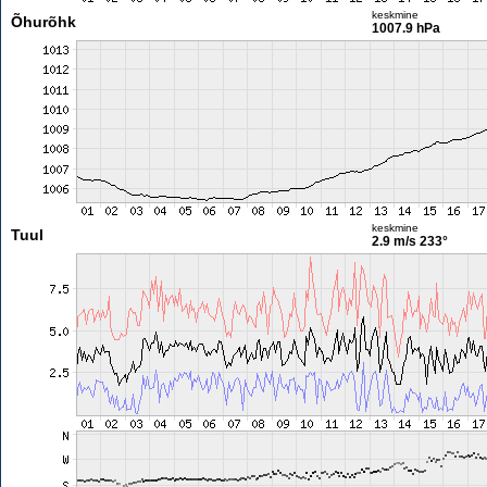
keskmine
Õhurõhk
1007.9 hPa
keskmine
Tuul
2.9 m/s
233°