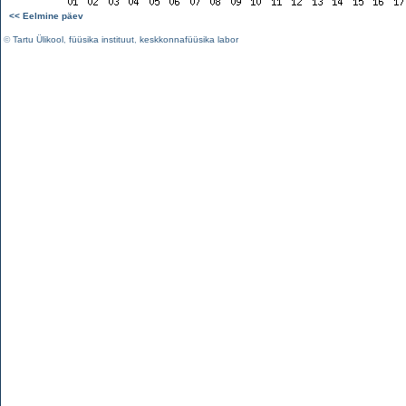
<< Eelmine päev
©
Tartu Ülikool
,
füüsika instituut
,
keskkonnafüüsika labor