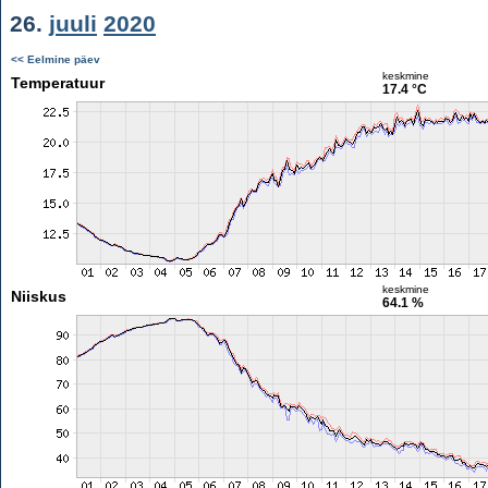
26.
juuli
2020
<< Eelmine päev
keskmine
Temperatuur
17.4 °C
keskmine
Niiskus
64.1 %