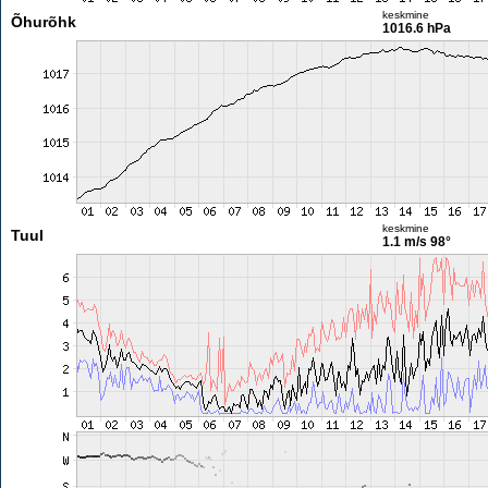
keskmine
Õhurõhk
1016.6 hPa
keskmine
Tuul
1.1 m/s
98°