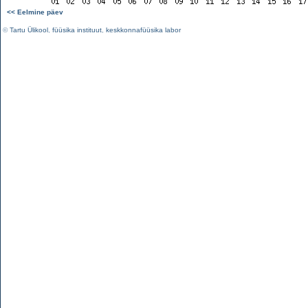
<< Eelmine päev
©
Tartu Ülikool
,
füüsika instituut
,
keskkonnafüüsika labor