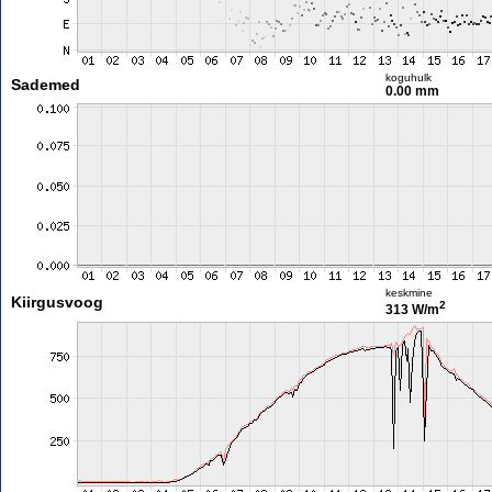
koguhulk
Sademed
0.00 mm
keskmine
Kiirgusvoog
2
313 W/m