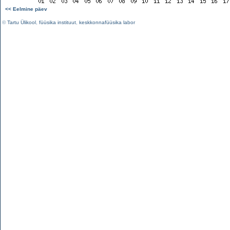
<< Eelmine päev
©
Tartu Ülikool
,
füüsika instituut
,
keskkonnafüüsika labor