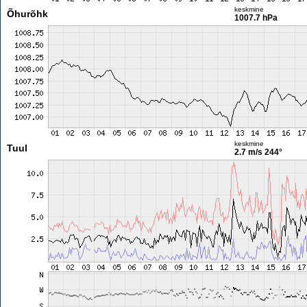
keskmine
Õhurõhk
1007.7 hPa
keskmine
Tuul
2.7 m/s
244°