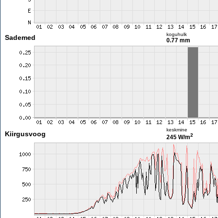
koguhulk
Sademed
0.77 mm
keskmine
Kiirgusvoog
2
245 W/m