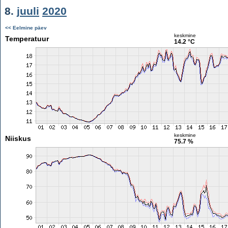
8.
juuli
2020
<< Eelmine päev
keskmine
Temperatuur
14.2 °C
keskmine
Niiskus
75.7 %