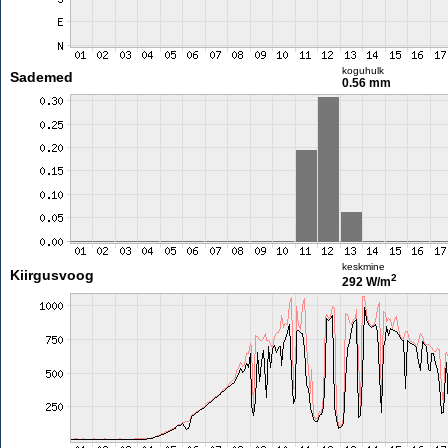
koguhulk
Sademed
0.56 mm
keskmine
Kiirgusvoog
2
292 W/m