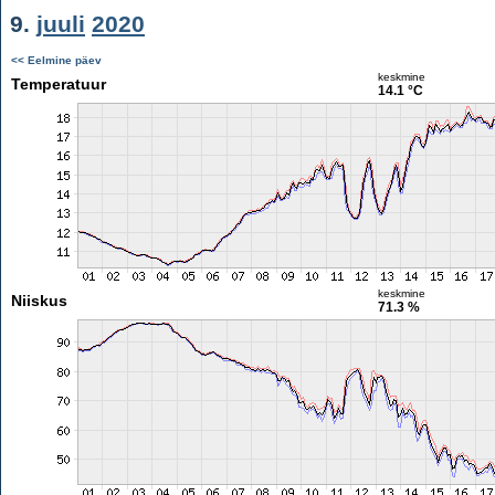
9.
juuli
2020
<< Eelmine päev
keskmine
Temperatuur
14.1 °C
keskmine
Niiskus
71.3 %