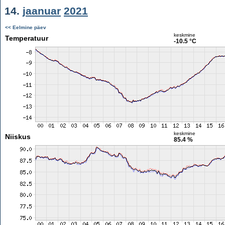
14.
jaanuar
2021
<< Eelmine päev
keskmine
Temperatuur
-10.5 °C
keskmine
Niiskus
85.4 %