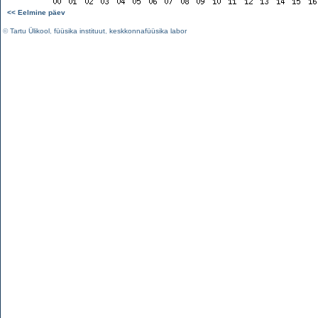
<< Eelmine päev
©
Tartu Ülikool
,
füüsika instituut
,
keskkonnafüüsika labor