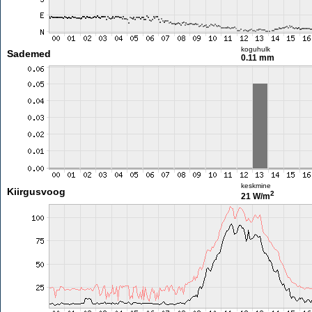
koguhulk
Sademed
0.11 mm
keskmine
Kiirgusvoog
2
21 W/m