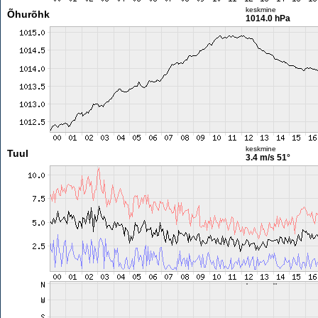
keskmine
Õhurõhk
1014.0 hPa
keskmine
Tuul
3.4 m/s
51°