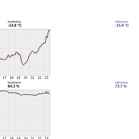
keskmine
miinimum
-14.8 °C
-15.9 °C
keskmine
miinimum
84.3 %
73.7 %