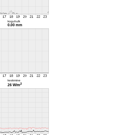
koguhulk
0.00 mm
keskmine
2
26 W/m