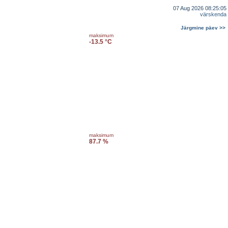
07 Aug 2026 08:25:05
värskenda
Järgmine päev >>
maksimum
-13.5 °C
maksimum
87.7 %