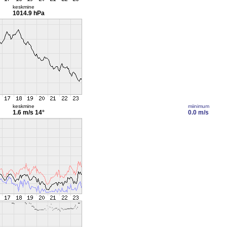
keskmine
1014.9 hPa
keskmine
miinimum
1.6 m/s
14°
0.0 m/s