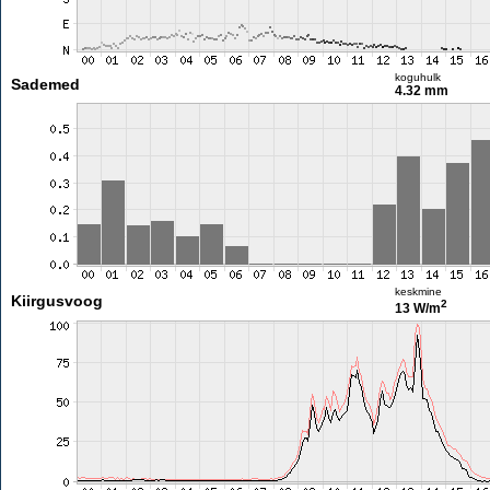
koguhulk
Sademed
4.32 mm
keskmine
Kiirgusvoog
2
13 W/m