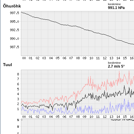
keskmine
Õhurõhk
991.1 hPa
keskmine
Tuul
2.7 m/s
5°