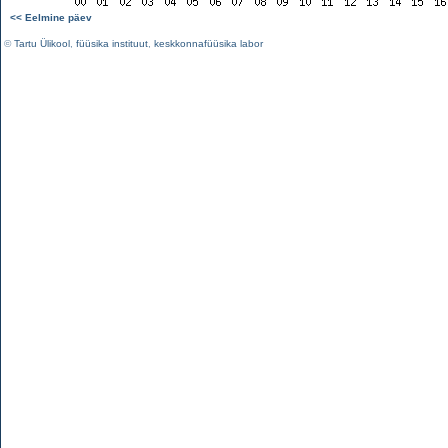
<< Eelmine päev
©
Tartu Ülikool
,
füüsika instituut
,
keskkonnafüüsika labor