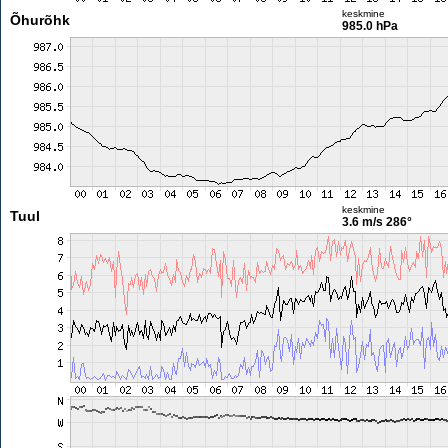
keskmine
Õhurõhk
985.0 hPa
keskmine
Tuul
3.6 m/s
286°