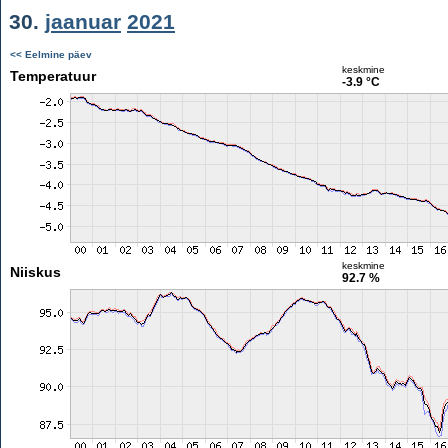
30.
jaanuar
2021
<< Eelmine päev
keskmine
Temperatuur
-3.9 °C
keskmine
Niiskus
92.7 %