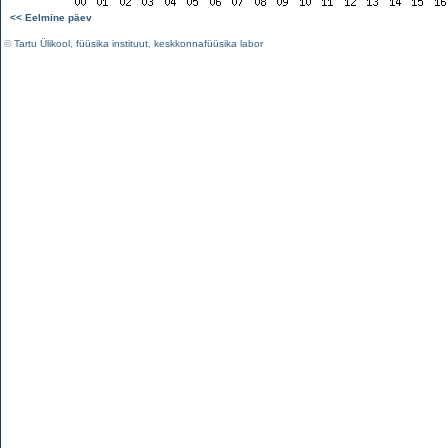
<< Eelmine päev
©
Tartu Ülikool
,
füüsika instituut
,
keskkonnafüüsika labor