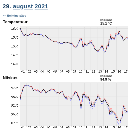
29.
august
2021
<< Eelmine päev
keskmine
Temperatuur
15.1 °C
keskmine
Niiskus
94.9 %