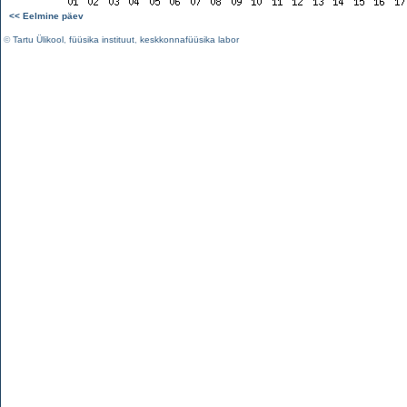
<< Eelmine päev
©
Tartu Ülikool
,
füüsika instituut
,
keskkonnafüüsika labor