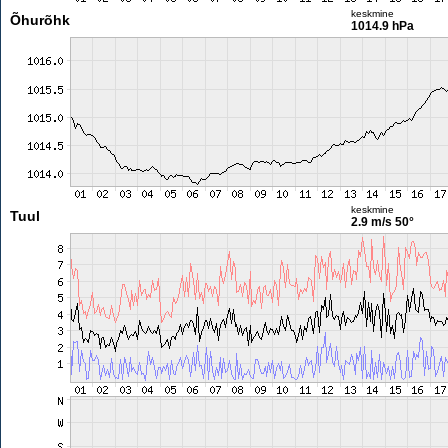
keskmine
Õhurõhk
1014.9 hPa
keskmine
Tuul
2.9 m/s
50°