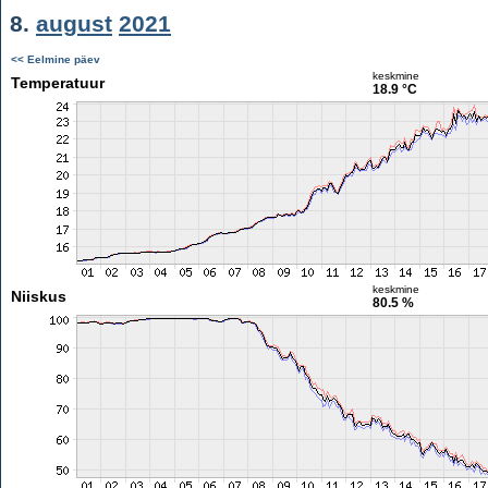
8.
august
2021
<< Eelmine päev
keskmine
Temperatuur
18.9 °C
keskmine
Niiskus
80.5 %