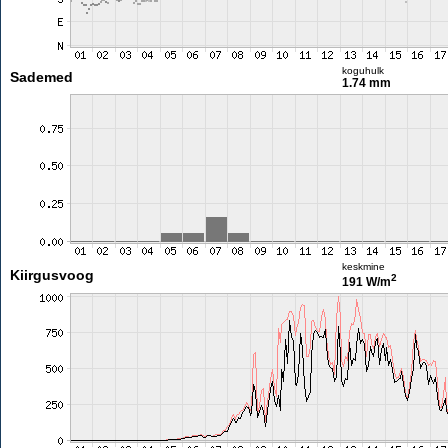
koguhulk
Sademed
1.74 mm
keskmine
Kiirgusvoog
2
191 W/m