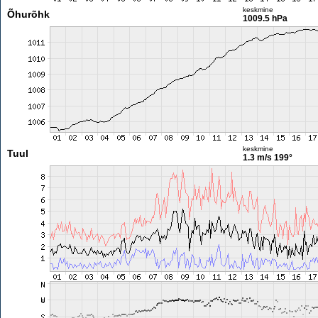
keskmine
Õhurõhk
1009.5 hPa
keskmine
Tuul
1.3 m/s
199°