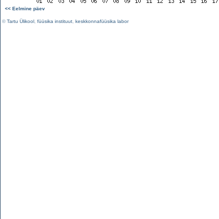
<< Eelmine päev
©
Tartu Ülikool
,
füüsika instituut
,
keskkonnafüüsika labor